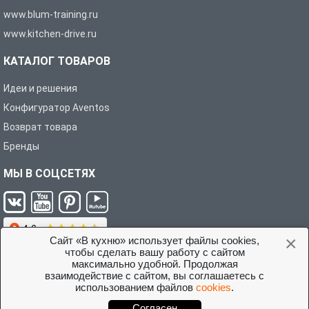
www.blum-training.ru
www.kitchen-drive.ru
КАТАЛОГ ТОВАРОВ
Идеи и решения
Конфигуратор Aventos
Возврат товара
Бренды
МЫ В СОЦСЕТЯХ
×
Сайт «В кухню» использует файлы cookies,
чтобы сделать вашу работу с сайтом
максимально удобной. Продолжая
взаимодействие с сайтом, вы соглашаетесь с
Условия соглашения с покупателем
использованием файлов
cookies
.
©2026 Интернет-магазин «В кухню»
Согласен