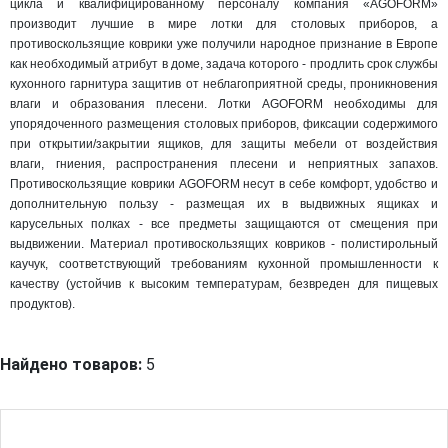
цикла и квалифицированному персоналу компания «AGOFORM»
производит лучшие в мире лотки для столовых приборов, а
противоскользящие коврики уже получили народное признание в Европе
как необходимый атрибут в доме, задача которого - продлить срок службы
кухонного гарнитура защитив от неблагоприятной среды, проникновения
влаги и образования плесени. Лотки AGOFORM необходимы для
упорядоченного размещения столовых приборов, фиксации содержимого
при открытии/закрытии ящиков, для защиты мебели от воздействия
влаги, гниения, распространения плесени и неприятных запахов.
Противоскользящие коврики AGOFORM несут в себе комфорт, удобство и
дополнительную пользу - размещая их в выдвижных ящиках и
карусельных полках - все предметы защищаются от смещения при
выдвижении. Материал противоскользящих ковриков - полистирольный
каучук, соответствующий требованиям кухонной промышленности к
качеству (устойчив к высоким температурам, безвреден для пищевых
продуктов).
Найдено товаров:
5